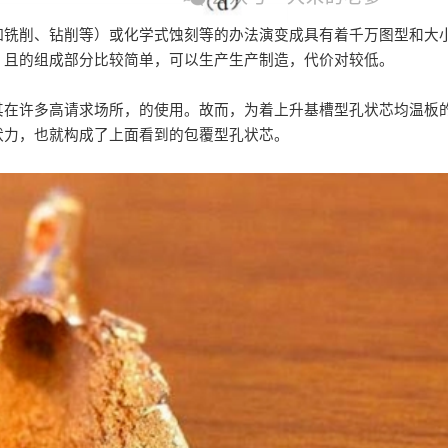
如铣削、钻削等）或化学式蚀刻等的办法演变成具有着千万图型和大
。且的组成部分比较简单，可以生产生产制造，代价对较低。
其在许多高请求场所，的使用。故而，为着上升基槽型孔状芯均温板
状力，也就构成了上面看到的包覆型孔状芯。