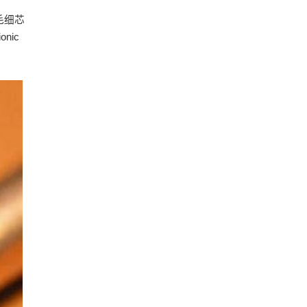
毛细芯
nic