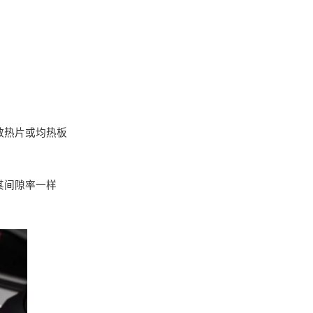
散热片或均热板
其间隙率一样