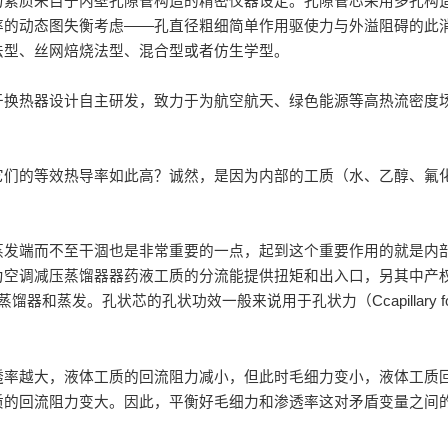
力素质来自于内壁孔隙管构造的精密仪器设定。孔隙管芯采用多孔构
率的动态图失衡考虑——孔直径粗细简单作用驱使力与外溢阻碍的此
法型、丝网焙烧法型、混合型或者仿生学型。
于换热器设计自主研发，致力于为航空航天、绿色能源等高热流密度
它们的等效热导率如此高？诚然，是因为内部的工质（水、乙醇、氟
蒸发端而不至干涸也是非常重要的一点，起到这个重要作用的就是内
为空调减压蒸馏器器药液工质的分流能提供扭矩和出入口，另其中产
和蒸发。孔状芯的孔状功效一般来说用于孔状力（Ccapillary fo
透率越大，液体工质的回流阻力减小，但此时毛细力变小，液体工质
质的回流阻力变大。因此，平衡好毛细力和渗透率这对矛盾变量之间