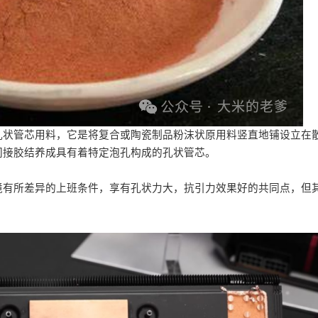
孔状管芯用料，它是将复合或陶瓷制品粉沫状原用料竖直地铺设立在
间接胶结养成具有着特定泡孔构成的孔状管芯。
境有所差异的上班条件，享有孔状力大，抗引力效果好的共同点，但