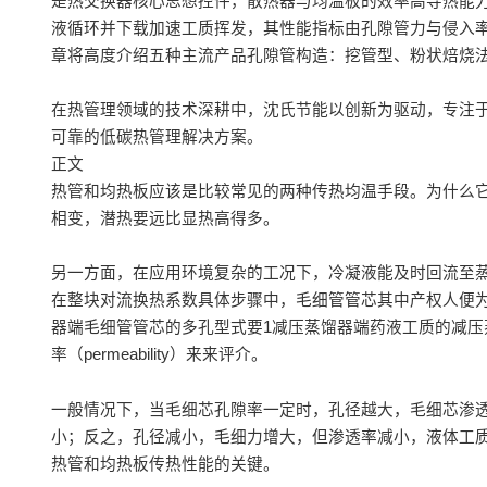
是热交换器核心思想控件，散热器与均温板的效率高导热能
液循环并下载加速工质挥发，其性能指标由孔隙管力与侵入
章将高度介绍五种主流产品孔隙管构造：挖管型、粉状焙烧
在热管理领域的技术深耕中，沈氏节能以创新为驱动，专注
可靠的低碳热管理解决方案。
正文
热管和均热板应该是比较常见的两种传热均温手段。为什么
相变，潜热要远比显热高得多。
另一方面，在应用环境复杂的工况下，冷凝液能及时回流至
在整块对流换热系数具体步骤中，毛细管管芯其中产权人便
器端毛细管管芯的多孔型式要1减压蒸馏器端药液工质的减压蒸馏器
率（permeability）来来评介。
一般情况下，当毛细芯孔隙率一定时，孔径越大，毛细芯渗
小；反之，孔径减小，毛细力增大，但渗透率减小，液体工
热管和均热板传热性能的关键。