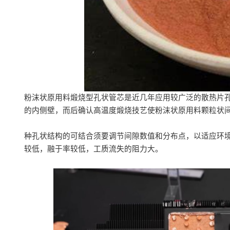
粉沫状原用料煅烧型孔状管芯是近几年应用较广泛的散热片
的内侧壁，而后确认高温度煅烧技艺使粉沫状原用料颗粒状
种孔状结构的可结合须要调节间隙数值和分布点，以适应环
较低，融于率较低，工质流失的阻力大。