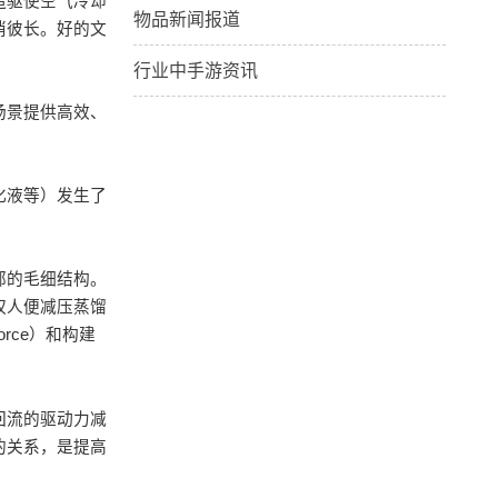
造驱使空气冷却
物品新闻报道
消彼长。好的文
行业中手游资讯
场景提供高效、
化液等）发生了
部的毛细结构。
权人便减压蒸馏
rce）和构建
回流的驱动力减
的关系，是提高