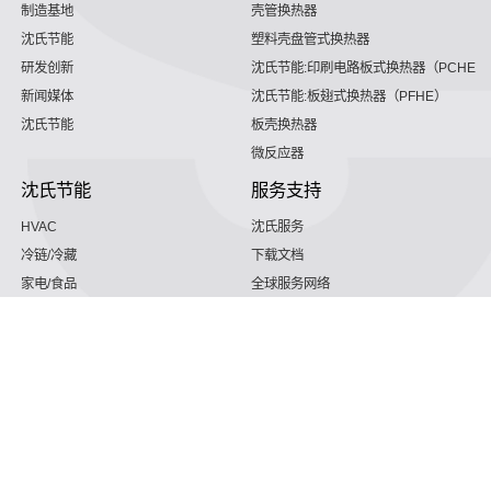
制造基地
壳管换热器
沈氏节能
塑料壳盘管式换热器
研发创新
沈氏节能:印刷电路板式换热器（PCHE）
新闻媒体
沈氏节能:板翅式换热器（PFHE）
沈氏节能
板壳换热器
微反应器
沈氏节能
服务支持
HVAC
沈氏服务
冷链/冷藏
下载文档
家电/食品
全球服务网络
绿色电力
定制服务
海工船舶
视频
氢能源
子公司
航空 & 航天
杭州微控
动力总成
浙江微智源
工业气体
精细化工