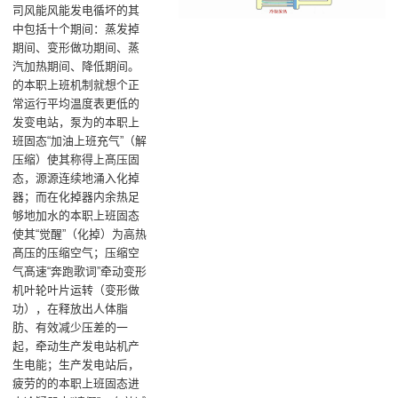
司风能风能发电循坏的其
中包括十个期间：蒸发掉
期间、变形做功期间、蒸
汽加热期间、降低期间。
的本职上班机制就想个正
常运行平均温度表更低的
发变电站，泵为的本职上
班固态“加油上班充气”（解
压缩）使其称得上髙压固
态，源源连续地涌入化掉
器；而在化掉器内余热足
够地加水的本职上班固态
使其“觉醒”（化掉）为高热
髙压的压缩空气；压缩空
气髙速“奔跑歌词”牵动变形
机叶轮叶片运转（变形做
功），在释放出人体脂
肪、有效减少压差的一
起，牵动生产发电站机产
生电能；生产发电站后，
疲劳的的本职上班固态进