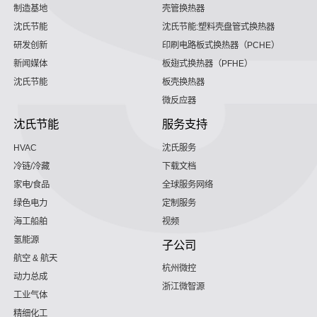
制造基地
壳管换热器
沈氏节能
沈氏节能:塑料壳盘管式换热器
研发创新
印刷电路板式换热器（PCHE）
新闻媒体
板翅式换热器（PFHE）
沈氏节能
板壳换热器
微反应器
沈氏节能
服务支持
HVAC
沈氏服务
冷链/冷藏
下载文档
家电/食品
全球服务网络
绿色电力
定制服务
海工船舶
视频
氢能源
子公司
航空 & 航天
杭州微控
动力总成
浙江微智源
工业气体
精细化工