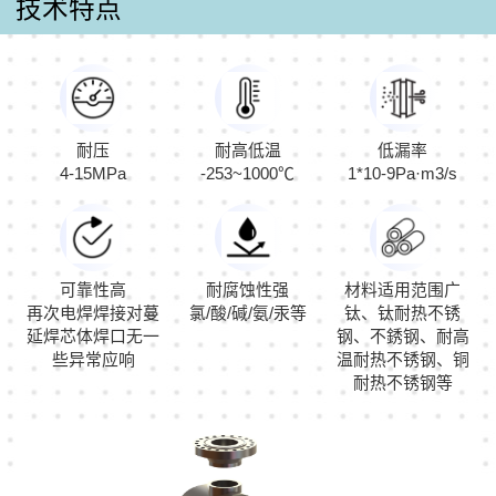
技术特点
耐压
耐高低温
低漏率
4-15MPa
-253~1000℃
1*10-9Pa·m3/s
可靠性高
耐腐蚀性强
材料适用范围广
再次电焊焊接对蔓
氯/酸/碱/氨/汞等
钛、钛耐热不锈
延焊芯体焊口无一
钢、不銹钢、耐高
些异常应响
温耐热不锈钢、铜
耐热不锈钢等