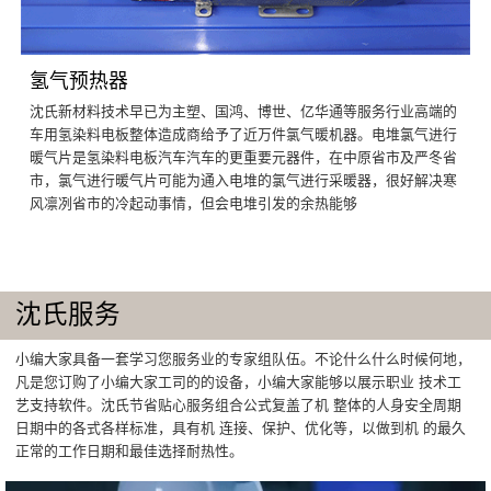
氢气预热器
沈氏新材料技术早已为主塑、国鸿、博世、亿华通等服务行业高端的
车用氢染料电板整体造成商给予了近万件氯气暖机器。电堆氯气进行
暖气片是氢染料电板汽车汽车的更重要元器件，在中原省市及严冬省
市，氯气进行暖气片可能为通入电堆的氯气进行采暖器，很好解决寒
风凛冽省市的冷起动事情，但会电堆引发的余热能够
沈氏服务
小编大家具备一套学习您服务业的专家组队伍。不论什么什么时候何地，
凡是您订购了小编大家工司的的设备，小编大家能够以展示职业 技术工
艺支持软件。沈氏节省贴心服务组合公式复盖了机 整体的人身安全周期
日期中的各式各样标准，具有机 连接、保护、优化等，以做到机 的最久
正常的工作日期和最佳选择耐热性。