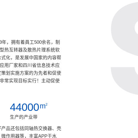
9年，拥有着員工500余名，制
保型热互转器及散热片理系统软
合式化，是发展中国家的内容帮
术应用厂家和四川省信息技术应
定策划实施方案的为先者和促使
的非常实现目标实行！主动促使
44000
m
2
生产的产业带
好产品还包括同轴热交换器、壳
微作用器等，丰富APP于水