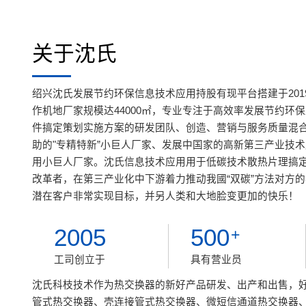
关于沈氏
绍兴沈氏发展节约环保信息技术应用持股有现平台搭建于201
作机地厂家规模达44000㎡，专业专注于高效率发展节约环
件搞定策划实施方案的研发团队、创造、营销与服务质量混
助的"专精特新”小巨人厂家、发展中国家的高新第三产业技
用小巨人厂家。沈氏信息技术应用用于低碳技术散热片理搞
改革者，在第三产业化中下游着力推动我國“双碳”方法对方
潜在客户非常实现目标，并另人类和大地脸变更加的快乐！
2005
500
+
工司创立于
具有营业员
沈氏科枝技术作为热交换器的新好产品研发、出产和出售，
管式热交换器、壳连接管式热交换器、微短信通道热交换器、