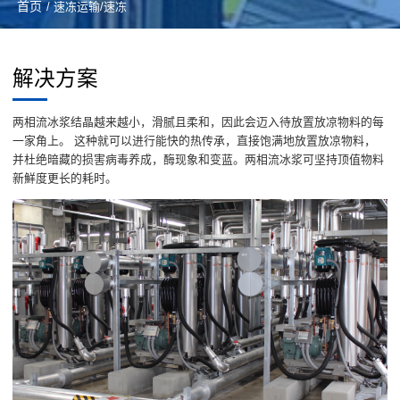
首页
/ 速冻运输/速冻
解决方案
两相流冰浆结晶越来越小，滑腻且柔和，因此会迈入待放置放凉物料的每
一家角上。 这种就可以进行能快的热传承，直接饱满地放置放凉物料，
并杜绝暗藏的损害病毒养成，酶现象和变蓝。两相流冰浆可坚持顶值物料
新鮮度更长的耗时。