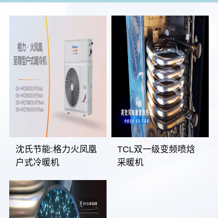
沈氏节能:格力火凤凰
TCL双一级变频喷焓
户式冷暖机
采暖机