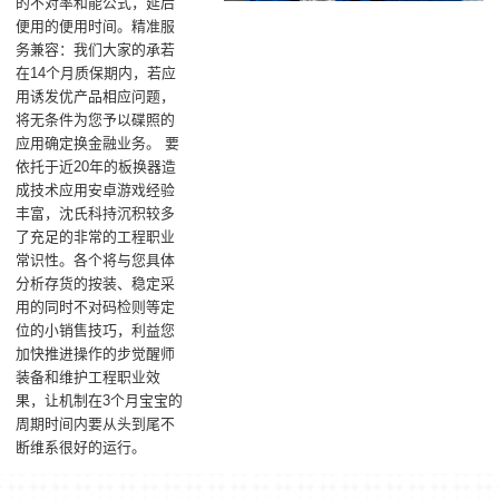
的不对率和能公式，延后
便用的便用时间。精准服
务兼容：我们大家的承若
在14个月质保期内，若应
用诱发优产品相应问题，
将无条件为您予以碟照的
应用确定换金融业务。 要
依托于近20年的板换器造
成技术应用安卓游戏经验
丰富，沈氏科持沉积较多
了充足的非常的工程职业
常识性。各个将与您具体
分析存货的按装、稳定采
用的同时不对码检则等定
位的小销售技巧，利益您
加快推进操作的步觉醒师
装备和维护工程职业效
果，让机制在3个月宝宝的
周期时间内要从头到尾不
断维系很好的运行。