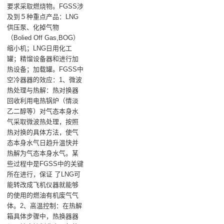
要求采取燃烧物。FGSS涉
及到５种重点产品：LNG
供压泵、化掉气物
（Bolied Off Gas,BOG）
缩小机；LNG日用化工
罐；精馏设备器和进行加
热设备；加载罐。FGSS中
空冷器器的效应：1、微波
热处理与热解‌：热对换器
回收利用电热锅炉（情淡
乙二醇等）对气态本身水
气采取微波热处理，按照
热对换的具体方法，使气
态本身水气日趋升温快并
热解为气态本身水气。某
些过程中是FGSS中的关键
所在进行，保证 了LNG可
能转改成飞机仪器就能够
的使用的燃油有机废气气
体‌。‌2、高温控制‌：在热解
箱具体步骤中，热换器器