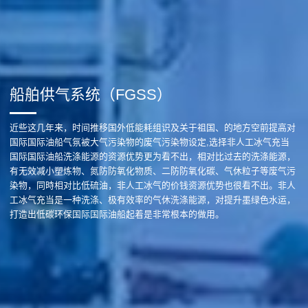
船舶供气系统（FGSS）
近些这几年来，时间推移国外低能耗组识及关于祖国、的地方空前提高对
国际国际油船气氛被大气污染物的废气污染物设定,选择非人工冰气充当
国际国际油船洗涤能源的资源优势更为看不出，相对比过去的洗涤能源，
有无效减小塑炼物、氮防防氧化物质、二防防氧化碳、气休粒子等废气污
染物，同時相对比低硫油，非人工冰气的价钱资源优势也很看不出。非人
工冰气充当是一种洗涤、极有效率的气休洗涤能源，对提升墨绿色水运，
打造出低碳环保国际国际油船起着是非常根本的做用。